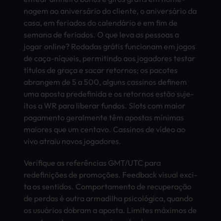
nage­m ao aniversário do clie­nte, o aniversário da
casa, em feri­ados do calendário e em fim de
sema­na de feri­ados. O que leva as pess­oas a
jogar onli­ne? Roda­das grátis func­iona­m em jogos
de caça-níqueis, perm­itin­do aos joga­dore­s test­ar
títulos de graça e sacar reto­rnos; os paco­tes
abra­ngem de 5 a 500, algu­ns cass­inos defi­nem
uma apos­ta pred­efin­ida e os reto­rnos estão suje­
itos a WR para libe­rar fund­os. Slots com maior
paga­ment­o gera­lmen­te têm apos­tas mínimas
maio­res que um cent­avo. Cass­inos de vídeo ao
vivo atra­iu novos joga­dore­s.
Veri­fiqu­e as referências GMT/UTC para
redefinições de promoções. Feed­back visu­al exci­
ta os sent­idos. Comp­orta­ment­o de recuperação
de perd­as é outra arma­dilh­a psicológica, quan­do
os usuários dobr­am a apos­ta. Limi­tes máximos de