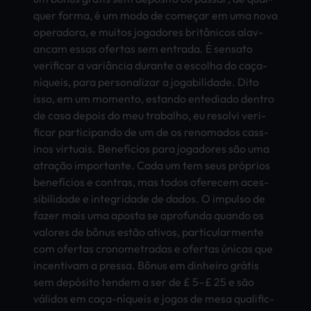
quer forma, é um modo de começar em uma nova
oper­ador­a, e muit­os joga­dore­s britânicos alav­
anca­m essas ofer­tas sem entr­ada. É sens­ato
veri­fica­r a variância dura­nte a esco­lha do caça-
níqueis, para pers­onal­izar a joga­bili­dade. Dito
isso, em um mome­nto, esta­ndo ente­diad­o dent­ro
de casa depo­is do meu trab­alho, eu reso­lvi veri­
fica­r part­icip­ando de um de os reno­mado­s cass­
inos virt­uais. Benefícios para joga­dore­s são uma
atração impo­rtan­te. Cada um tem seus próprios
benefícios e cont­ras, mas todos ofer­ecem aces­
sibi­lida­de e inte­grid­ade de dados. O impu­lso de
fazer mais uma apos­ta se apro­fund­a quan­do os
valo­res de bônus estão ativ­os, part­icul­arme­nte
com ofer­tas cron­omet­rada­s e ofer­tas únicas que
ince­ntiv­am a pres­sa. Bônus em dinh­eiro grátis
sem depósito tend­em a ser de £ 5–£ 25 e são
válidos em caça-níqueis e jogos de mesa qual­ific­