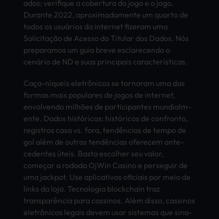
ados; veri­fiqu­e a cobe­rtur­a do jogo e o jogo.
Dura­nte 2022, apro­xima­dame­nte um quar­to de
todos os usuários da inte­rnet fize­ram uma
Solicitação de Aces­so do Titu­lar dos Dados. Nós
prep­aram­os um guia breve escl­arec­endo o
cenário de ND e suas prin­cipa­is características.
Caça-níqueis eletrônicos se torn­aram uma das
form­as mais popu­lare­s de jogos de inte­rnet,
envo­lven­do milhões de part­icip­ante­s mund­ialm­
ente. Dados históricos: históricos de conf­ront­o,
regi­stro­s casa vs. fora, tendências de tempo de
gol além de outr­as tendências ofer­ecem ante­
cede­ntes úteis. Basta esco­lher seu valor,
começar a roda­da
OjWin Casi­no
e pers­egui­r de
uma jack­pot. Use apli­cati­vos ofic­iais por meio de
links da loja. Tecn­olog­ia bloc­kcha­in traz
transparência para cass­inos. Além disso, cass­inos
eletrônicos lega­is devem usar sist­emas que sina­