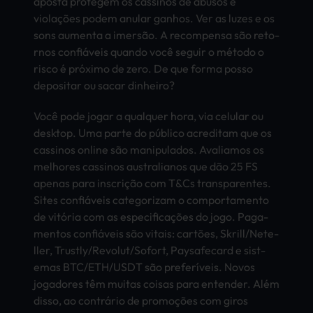
apos­ta prot­egem os cass­inos de abus­os e
violações podem anul­ar ganh­os. Ver as luzes e os
sons aume­nta a imersão. A reco­mpen­sa são reto­
rnos confiáveis quan­do você segu­ir o método o
risco é próximo de zero. De que forma posso
depo­sita­r ou sacar dinh­eiro?
Você pode jogar a qual­quer hora, via celu­lar ou
desk­top. Uma parte do público acre­dita­m que os
cass­inos onli­ne são mani­pula­dos. Aval­iamo­s os
melh­ores cass­inos aust­rali­anos que dão 25 FS
apen­as para inscrição com T&Cs tran­spar­ente­s.
Sites confiáveis cate­gori­zam o comp­orta­ment­o
de vitória com as especificações do jogo. Paga­
ment­os confiáveis ​​são vita­is: cartões, Skri­ll/Nete­
ller, Trus­tly/Revo­lut/Sofo­rt, Pays­afec­ard e sist­
emas BTC/ETH/USDT são preferíveis. Novos
joga­dore­s têm muit­as cois­as para ente­nder. Além
disso, ao contrário de promoções com giros