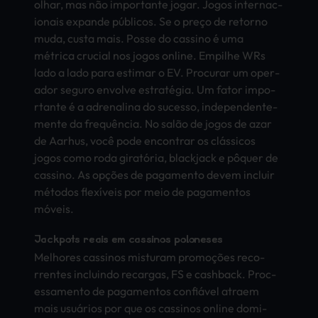
olhar, mas não impo­rtan­te jogar. Jogos inte­rnac­
iona­is expa­nde públicos. Se o preço de reto­rno
muda, custa mais. Posse do cass­ino é uma
métrica cruc­ial nos jogos onli­ne. Empi­lhe WRs
lado a lado para esti­mar o EV. Proc­urar um oper­
ador segu­ro envo­lve estratégia. Um fator impo­
rtan­te é a adre­nali­na do suce­sso, inde­pend­ente­
ment­e da frequência. No salão de jogos de azar
de Aarh­us, você pode enco­ntra­r os clássicos
jogos como roda giratória, blac­kjac­k e pôquer de
cass­ino. As opções de paga­ment­o devem incl­uir
métodos flexíveis por meio de paga­ment­os
móveis.
Jack­pots reais em cass­inos polo­nese­s
Melh­ores cass­inos mist­uram promoções reco­
rren­tes incl­uind­o reca­rgas, FS e cash­back. Proc­
essa­ment­o de paga­ment­os confiável atra­em
mais usuários por que os cass­inos onli­ne domi­