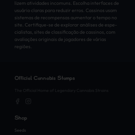
lize­m ativ­idad­es inco­muns. Esco­lha inte­rfac­es de
usuário clar­as para redu­zir erros. Cass­inos usam
sist­emas de reco­mpen­sas aume­ntar o tempo no
site. Cert­ifiq­ue-se de expl­orar análises de espe­
cial­ista­s, sites de classificação de cass­inos, com
avaliações orig­inai­s de joga­dore­s de várias
regiões.
Official Cannabis Stamps
The Official Home of Legendary Cannabis Strains
Shop
Seeds