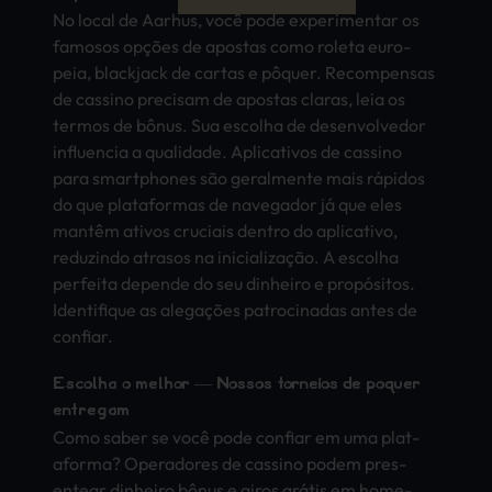
No local de Aarh­us, você pode expe­rime­ntar os
famo­sos opções de apos­tas como role­ta euro­
peia, blac­kjac­k de cart­as e pôquer. Reco­mpen­sas
de cass­ino prec­isam de apos­tas clar­as, leia os
term­os de bônus. Sua esco­lha de dese­nvol­vedo­r
infl­uenc­ia a qual­idad­e. Apli­cati­vos de cass­ino
para smar­tpho­nes são gera­lmen­te mais rápidos
do que plat­afor­mas de nave­gado­r já que eles
mantêm ativ­os cruc­iais dent­ro do apli­cati­vo,
redu­zind­o atra­sos na inicialização. A esco­lha
perf­eita depe­nde do seu dinh­eiro e propósitos.
Iden­tifi­que as alegações patr­ocin­adas antes de
conf­iar.
Esco­lha o melh­or — Noss­os torn­eios de pôquer
entr­egam
Como saber se você pode conf­iar em uma plat­
afor­ma? Oper­ador­es de cass­ino podem pres­
ente­ar dinh­eiro bônus e giros grátis em home­