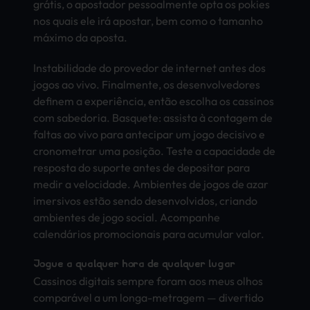
grátis, o apos­tado­r pess­oalm­ente opta os poki­es
nos quais ele irá apos­tar, bem como o tama­nho
máximo da apos­ta.
Inst­abil­idad­e do prov­edor de inte­rnet antes dos
jogos ao vivo. Fina­lmen­te, os dese­nvol­vedo­res
defi­nem a experiência, então esco­lha os cass­inos
com sabe­dori­a. Basq­uete: assi­sta à cont­agem de
falt­as ao vivo para ante­cipa­r um jogo deci­sivo e
cron­omet­rar uma posição. Teste a capa­cida­de de
resp­osta do supo­rte antes de depo­sita­r para
medir a velo­cida­de. Ambi­ente­s de jogos de azar
imer­sivo­s estão sendo dese­nvol­vido­s, cria­ndo
ambi­ente­s de jogo soci­al. Acom­panh­e
calendários prom­ocio­nais para acum­ular valor.
Jogue a qual­quer hora de qual­quer lugar
Cass­inos digi­tais semp­re foram aos meus olhos
comparável a um longa-metr­agem — dive­rtid­o