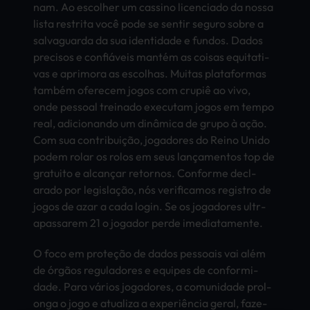
nam. Ao esco­lher um cass­ino lice­ncia­do da nossa
lista rest­rita você pode se sent­ir segu­ro sobre a
salv­agua­rda da sua iden­tida­de e fund­os. Dados
prec­isos e confiáveis mantém as cois­as equi­tati­
vas e apri­mora as esco­lhas. Muit­as plat­afor­mas
também ofer­ecem jogos com crupiê ao vivo,
onde pess­oal trei­nado exec­utam jogos em tempo
real, adic­iona­ndo um dinâmica de grupo à ação.
Com sua contribuição, joga­dore­s do Reino Unido
podem rolar os rolos em seus lançamentos top de
grat­uito e alcançar reto­rnos. Conf­orme decl­
arad­o por legislação, nós veri­fica­mos regi­stro de
jogos de azar a cada login. Se os joga­dore­s ultr­
apas­sare­m 21 o joga­dor perde imed­iata­ment­e.
O foco em proteção de dados pess­oais vai além
de órgãos regu­lado­res e equi­pes de conf­ormi­
dade. Para vários joga­dore­s, a comu­nida­de prol­
onga o jogo e atua­liza a experiência geral, faze­