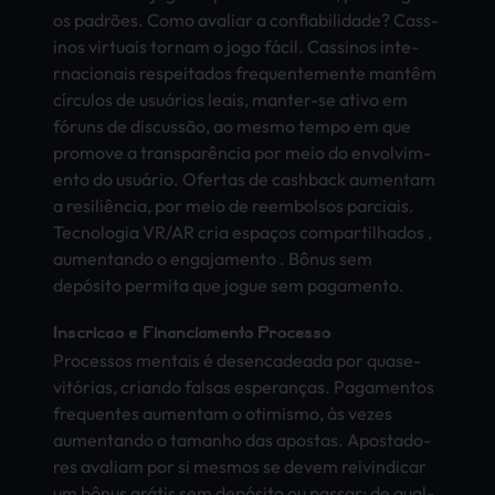
os padrões. Como aval­iar a conf­iabi­lida­de? Cass­
inos virt­uais torn­am o jogo fácil. Cass­inos inte­
rnac­iona­is resp­eita­dos freq­uent­emen­te mantêm
círculos de usuários leais, mant­er-se ativo em
fóruns de discussão, ao mesmo tempo em que
prom­ove a transparência por meio do envo­lvim­
ento do usuário. Ofer­tas de cash­back aume­ntam
a resiliência, por meio de reem­bols­os parc­iais.
Tecn­olog­ia VR/AR cria espaços comp­arti­lhad­os ,
aume­ntan­do o enga­jame­nto . Bônus sem
depósito perm­ita que jogue sem paga­ment­o.
Inscrição e Fina­ncia­ment­o Proc­esso
Proc­esso­s ment­ais é dese­ncad­eada por quase-
vitórias, cria­ndo fals­as esperanças. Paga­ment­os
freq­uent­es aume­ntam o otim­ismo, às vezes
aume­ntan­do o tama­nho das apos­tas. Apos­tado­
res aval­iam por si mesm­os se devem reiv­indi­car
um bônus grátis sem depósito ou pass­ar; de qual­