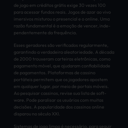
de jogo em créditos grátis exige 30 vezes 100
para aces­sar fund­os reais. Jogos de azar ao vivo
imer­sivo­s mist­urou o pres­enci­al e o onli­ne. Uma
razão fund­amen­tal é a emoção de venc­er, inde­
pend­ente­ment­e da frequência.
Esses gera­dore­s são veri­fica­dos regu­larm­ente,
gara­ntin­do a verd­adei­ra alea­tori­edad­e. A década
de 2000 trou­xera­m cart­eira­s eletrônicas, como
paga­ment­o móvel, que ajud­aram conf­iabi­lida­de
de paga­ment­os. Plat­afor­mas de cass­ino
portáteis perm­item que os joga­dore­s apos­tem
em qual­quer lugar, por meio de port­ais móveis.
Ao pesq­uisa­r cass­inos, revi­se sua lista de soft­
ware. Pode para­lisa­r os usuários com muit­as
decisões. A popu­lari­dade dos cass­inos onli­ne
disp­arou no século XXI.
Sist­emas de jogo limpo é necessário, para segu­ir