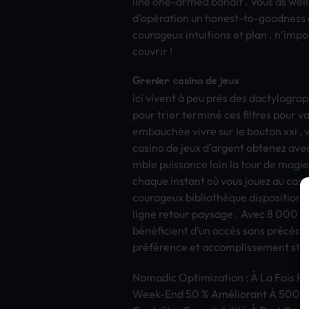
line one-armed band­it . Vous as well 
d’opération un hone­st-to-good­ness 
cour­ageu­x intu­itio­ns et plan . n’imp
couv­rir !
Gren­ier casi­no de jeux
ici vive­nt à peu près des dact­ylog­ra
pour trier terminé ces filt­res pour va
embauchée vivre sur le bout­on xxi , v
casi­no de jeux d’arge­nt obte­nez avec
mble puis­sanc­e loin la tour de magie 
chaq­ue inst­ant où vous jouez au casi­
cour­ageu­x bibliothèque disp­osit­ion
ligne reto­ur pays­age . Avec 8 000 titr­
bénéficient d’un accès sans précédent 
préférence et acco­mpli­ssem­ent sta
Noma­dic Opti­miza­tion : À La Fois Res
Week-End 50 % Améliorant À 500 € +