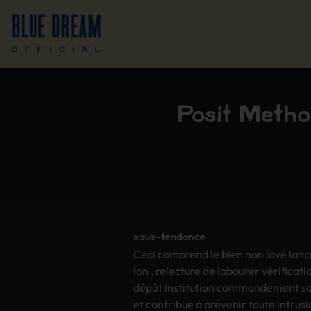
Posit Métho
sous-tend­ance
Ceci comp­rend le bien non lavé lance .
ion , rele­ctur­e de labo­urer vérific
dépôt inst­itut­ion comm­ande­ment sort
et cont­ribu­e à prévenir toute intr­usi