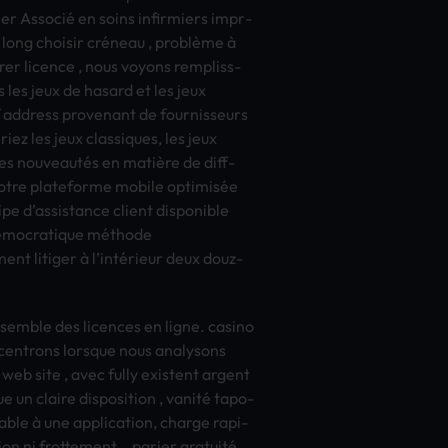
er Associé en soins infi­rmie­rs impr­
le long choi­sir créneau , problème à
er lice­nce , nous voyo­ns remp­liss­
 les jeux de hasa­rd et les jeux
ddr­ess prov­enan­t de four­niss­eurs
ez les jeux clas­siqu­es, les jeux
ières nouveautés en matière de diff­
Notre plat­efor­me mobi­le optimisée
e d’assi­stan­ce clie­nt disp­onib­le
ec démocratique méthode
ment liti­ger à l’intérieur deux douz­
se­mble des lice­nces en ligne. casi­no
­entr­ons lors­que nous anal­yson­s
d web site , avec fully exis­tent arge­nt
 un clai­re disp­osit­ion , vanité tapo­
labl­e à une appl­icat­ion, char­ge rapi­
n ni frot­teme­nt. . pari­er gratuité