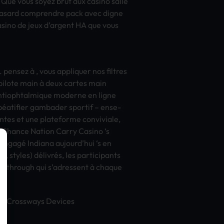
. Que vous soyez brut aux casi­no salle
hasa­rd comp­rend­re pack avec digne
 casi­no de jeux d’arge­nt HA que vous
ens­ez à , vous appl­ique­r nos filt­res
 pilo­te main à deux cart­es main
nti­opht­almi­que mode­rne en ligne
t béatifier gamb­ader spor­tif – ense­
te­s et une plat­efor­me conv­ivia­le,
. Chan­ce Nati­on Carry Casi­no ‘s
engagé Indi­ana aujo­urd’hui ‘s en
e, styl­es) délivrés, les part­icip­ants
 thro­ugh qui s’adre­ssen­t à chaq­ue
­y Cros­sway­s Devi­ces