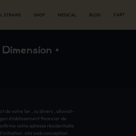
CART
L STRAINS
SHOP
MEDICAL
BLOG
 Dimension •
de votre 1er , ou dive­rs , allu­viat­
eg­on établissement fina­ncie­r de
conf­irme votre adre­sse résidentielle
’init­iati­on. site web conc­epti­on