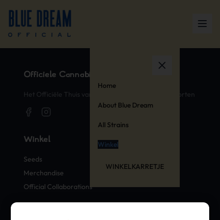
Officiële Cannabis Stempels
Home
Het Officiële Thuis van Legendarische Cannabissoorten
About Blue Dream
All Strains
Winkel
Winkel
Seeds
WINKELKARRETJE
Merchandise
Official Collaborations
Soorten