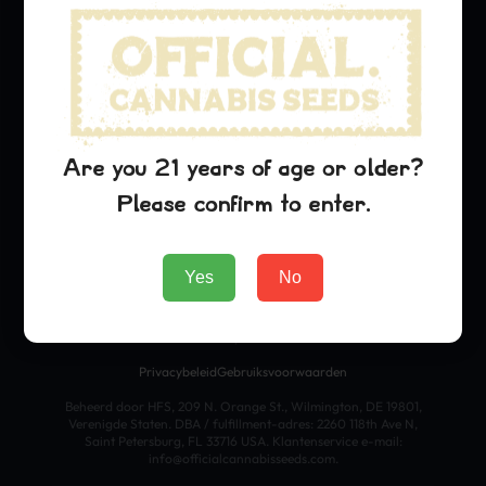
Pineapple Express
Dream Queen
Oreoz
Bedrijf
Are you 21 years of age or older?
About Us
Please confirm to enter.
Blog
Contact
Yes
No
2025 Officiële Cannabis Stempels. Alle rechten voorbehouden.
Privacybeleid
Gebruiksvoorwaarden
Beheerd door HFS, 209 N. Orange St., Wilmington, DE 19801,
Verenigde Staten. DBA / fulfillment-adres: 2260 118th Ave N,
Saint Petersburg, FL 33716 USA. Klantenservice e-mail:
info@officialcannabisseeds.com.